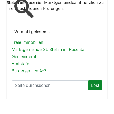
Absolvent:innen im Marktgemeindeamt herzlich zu
Stefan im Rosental
ihren bestandenen Prüfungen.
Wird oft gelesen...
Freie Immobilien
Marktgemeinde St. Stefan im Rosental
Gemeinderat
Amtstafel
Bürgerservice A-Z
Los!