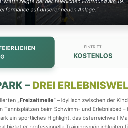
 Mattli zeigte bei der feierlichen Eröffnung am 19.
Performance auf unserer neuen Anlage.“
FEIERLICHEN
EINTRITT
KOSTENLOS
NG
PARK –
DREI ERLEBNISWEL
lierten
„Freizeitmeile“
– idyllisch zwischen der Kind
n Tennisplätzen beim Schwimm- und Erlebnisbad – f
k ein sportliches Highlight, das österreichweit Ma
al bietet er professionelle Trainingsmöglichkeiten f