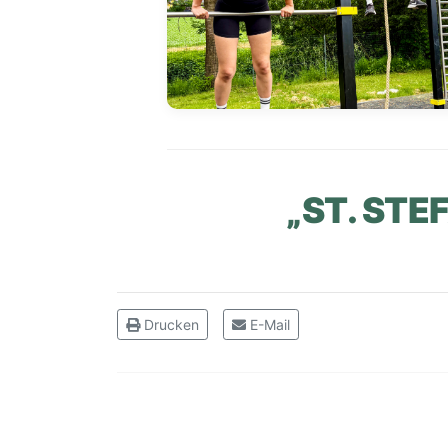
„ST. ST
Drucken
E-Mail