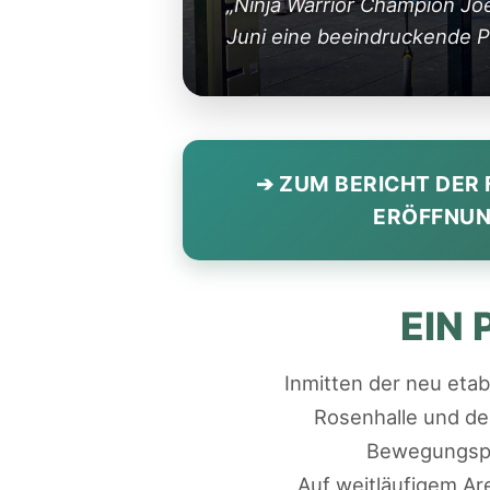
„Ninja Warrior Champion Joel
Juni eine beeindruckende 
➔ ZUM BERICHT DER 
ERÖFFNU
EIN 
Inmitten der neu etab
Rosenhalle und de
Bewegungspar
Auf weitläufigem Are