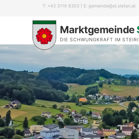
T: +43 3116 8303 | E:
gemeinde@st.stefan.at
Marktgemeinde
DIE SCHWUNGKRAFT IM STEIR