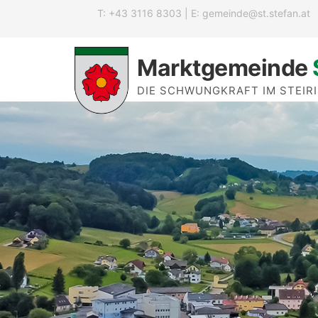
T: +43 3116 8303 | E:
gemeinde@st.stefan.at
Marktgemeinde
DIE SCHWUNGKRAFT IM STEIR