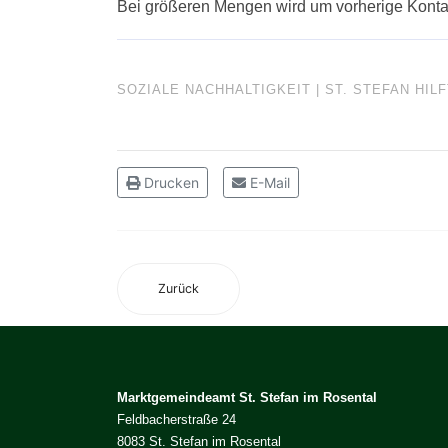
Bei größeren Mengen wird um vorherige Kont
SOZIALE NACHHALTIGKEIT | ST. STEFAN HILF
Drucken
E-Mail
Zurück
Marktgemeindeamt St. Stefan im Rosental
Feldbacherstraße 24
8083 St. Stefan im Rosental